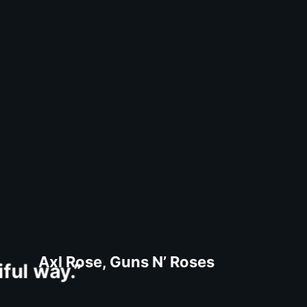
Axl Rose, Guns N’ Roses
iful way.”