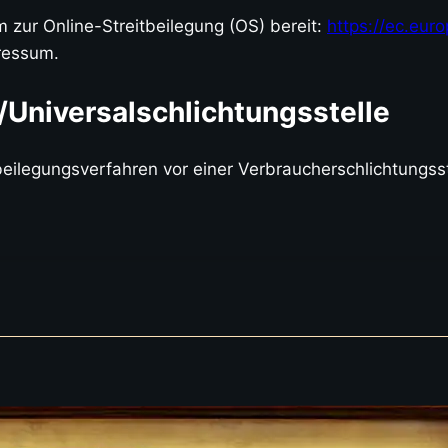
m zur Online-Streitbeilegung (OS) bereit:
https://ec.eur
ressum.
/Universal­schlichtungs­stelle
itbeilegungsverfahren vor einer Verbraucherschlichtungss